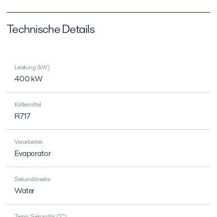
Technische Details
Leistung (kW)
400 kW
Kältemittel
R717
Verarbeiten
Evaporator
Sekundärseite
Water
Temp. Sekundär (°C)