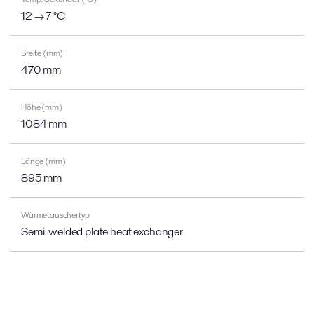
12 → 7 °C
Breite (mm)
470 mm
Höhe (mm)
1084 mm
Länge (mm)
895 mm
Wärmetauschertyp
Semi-welded plate heat exchanger