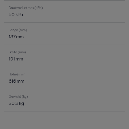
Druckverlust max (kPa)
50 kPa
Länge (mm)
137 mm
Breite (mm)
191 mm
Höhe (mm)
616 mm
Gewicht (kg)
20,2 kg