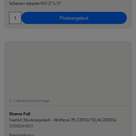
1xSensor adapter ISO 2"-1/2"
Preisangebot
Lieferzeit auf nachfrage
Starrer Fuß
Feet kit. Studs required! - AlfaNova 76, CB110/112,AC220EQ
3456544501
Beschreibung