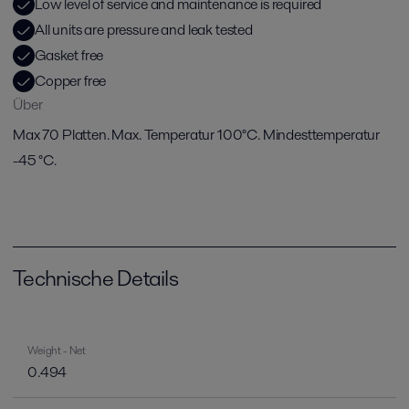
Low level of service and maintenance is required
All units are pressure and leak tested
Gasket free
Copper free
Über
Max 70 Platten. Max. Temperatur 100°C. Mindesttemperatur
-45 °C.
Technische Details
Weight - Net
0.494