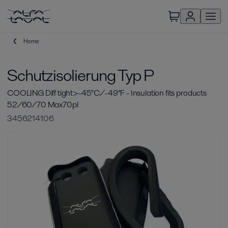
Home
Schutzisolierung Typ P
COOLING Diff tight>-45°C/-49°F - Insulation fits products
52/60/70 Max70pl
3456214106