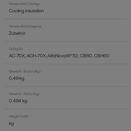
Verwandter Untertyp
Cooling insulation
Verwandter kategorie
Zubehör
Gültig für
AC-70X, ACH-70X, AlfaNovaXP 52, CB60, CBH60
Gewicht - Brutto (Kg)
0.49 kg
Gewicht - Netto (kg)
0.494 kg
Weight UoM
kg