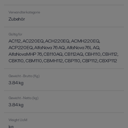
Verwandter kategorie
Zubehör
Gültig für
AC112, AC220EQ, ACH220EQ, ACMH220EQ,
ACP220EQ, AlfaNova 76 AQ, AlfaNova 76L AQ,
AlfaNovaMHP 76, CB110AQ, CB112AQ, CBH110, CBH112,
CBK110, CBM110, CBMH112, CBP110, CBP112, CBXP112
Gewicht - Brutto (Kg)
3.84 kg
Gewicht - Netto (kg)
3.84 kg
Weight UoM
kg