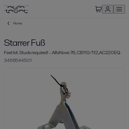
Home
Starrer Fuß
Feet kit. Studs required! - AlfaNova 76, CB110/112,AC220EQ
3456544501