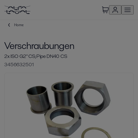
Home
Verschraubungen
2x ISO G2" CS;Pipe DN40 CS
3456632501