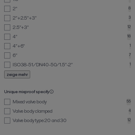
2"
8
2"+2.5"+3"
3
2.5"+3"
12
4"
18
4"+6"
1
6"
7
ISO38-51/DN40-50/1.5"-2"
1
zeige mehr
Unique mixproof specify
Mixed valve body
55
Valve body clamped
4
Valve body type 20 and 30
12