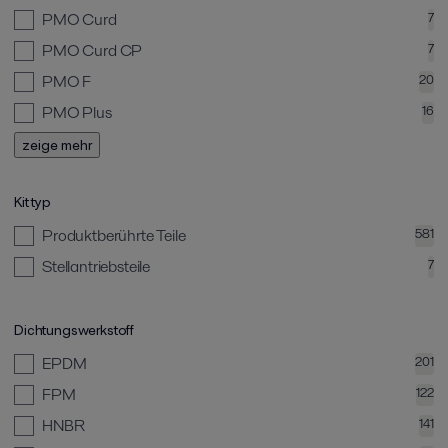
PMO Curd
7
PMO Curd CP
7
PMO F
20
PMO Plus
16
zeige mehr
Kit typ
Produktberührte Teile
581
Stellantriebsteile
7
Dichtungswerkstoff
EPDM
201
FPM
122
HNBR
141