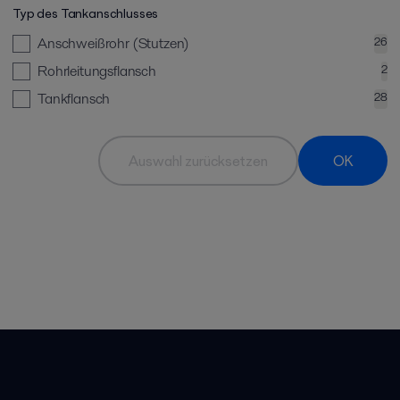
Typ des Tankanschlusses
Anschweißrohr (Stutzen)
26
Rohrleitungsflansch
2
Tankflansch
28
Auswahl zurücksetzen
OK