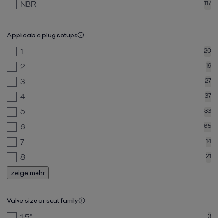
NBR
117
Applicable plug setups
1
20
2
19
3
27
4
37
5
33
6
65
7
14
8
21
zeige mehr
Valve size or seat family
1.5"
3