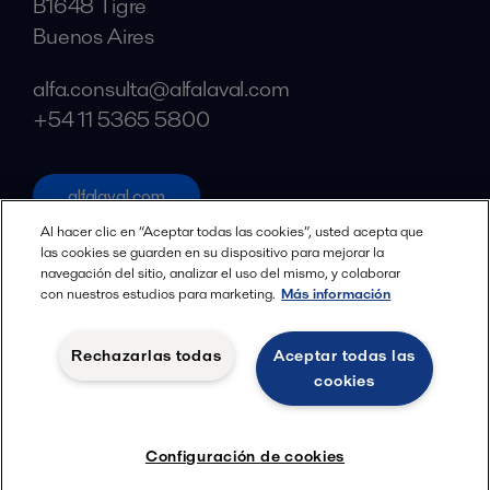
B1648 Tigre
Buenos Aires
alfa.consulta@alfalaval.com
+54 11 5365 5800
alfalaval.com
Redes sociales
Al hacer clic en “Aceptar todas las cookies”, usted acepta que
las cookies se guarden en su dispositivo para mejorar la
navegación del sitio, analizar el uso del mismo, y colaborar
Facebook
con nuestros estudios para marketing.
Más información
X
LinkedIn
Rechazarlas todas
Aceptar todas las
cookies
YouTube
Política de privacidad
Política de cookies
Configuración de cookies
Términos y Condiciones