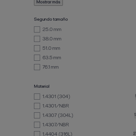
Mostrar más
Segundo tamaño
25.0 mm
38.0 mm
51.0 mm
63.5 mm
76.1 mm
Material
1.4301 (304)
1.4301/NBR
1.4307 (304L)
1.4307/NBR
1.4404 (316L)
2