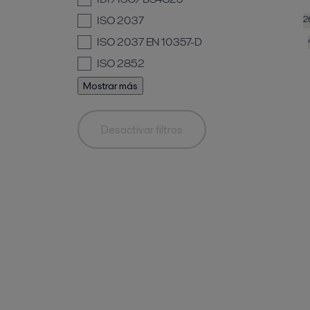
ISO 2037
2
ISO 2037 EN 10357-D
ISO 2852
Mostrar más
Desactivar filtros