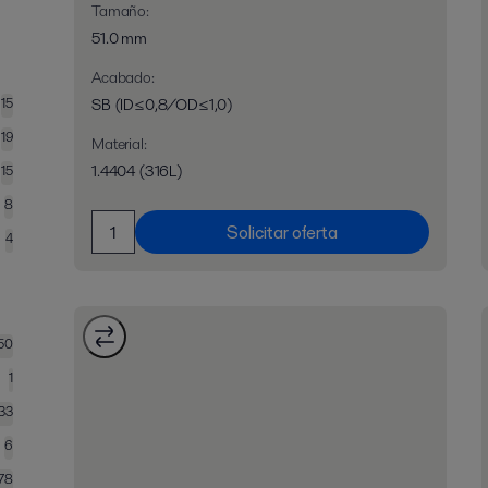
Tamaño
:
51.0 mm
Acabado
:
15
SB (ID≤0,8/OD≤1,0)
19
Material
:
1.4404 (316L)
15
8
Solicitar oferta
4
50
1
133
6
78