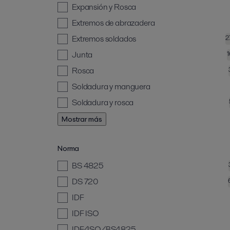
Expansión y Rosca
Extremos de abrazadera
Extremos soldados
2
Junta
Rosca
Soldadura y manguera
Soldadura y rosca
Mostrar más
Norma
BS 4825
DS 720
IDF
IDF ISO
IDF/ISO/BS4825