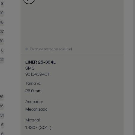
8
10
78
167
30
Plazo de entrega a solicitud
6
52
LINER 25-304L
SMS
9613409401
Tamaño
:
25.0 mm
36
Acabado
:
66
Mecanizado
51
Material
:
6
1.4307 (304L)
6