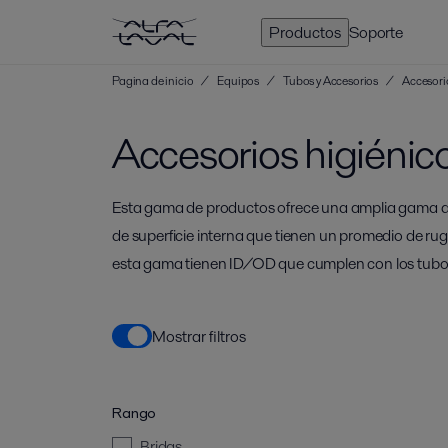
Productos
Soporte
Pagina de inicio
/
Equipos
/
Tubos y Accesorios
/
Accesori
Accesorios higiéni
Esta gama de productos ofrece una amplia gama 
de superficie interna que tienen un promedio de ru
esta gama tienen ID/OD que cumplen con los tubo
Mostrar filtros
Rango
Bridas