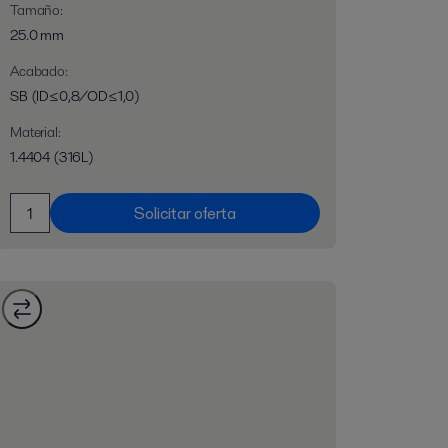
Tamaño
:
25.0 mm
Acabado
:
SB (ID≤0,8/OD≤1,0)
Material
:
1.4404 (316L)
Solicitar oferta