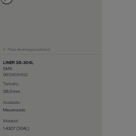
Plazo de entrega a solicitud
LINER 38-304L
SMS
9613409402
Tamaño
:
38.0 mm
Acabado
:
Mecanizado
Material
:
1.4307 (304L)