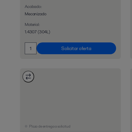
Acabado
:
Mecanizado
Material
:
1.4307 (304L)
Solicitar oferta
Plazo de entrega a solicitud