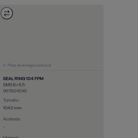
Plazo de entrega a solicitud
SEAL RING 104 FPM
SMS B=5.5
9611994548
Tamaño
:
104.0 mm
Acabado
:
-
Material
: