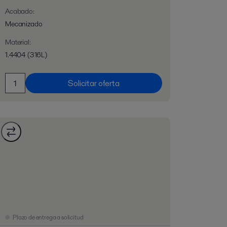
Acabado
:
Mecanizado
Material
:
1.4404 (316L)
Solicitar oferta
Plazo de entrega a solicitud