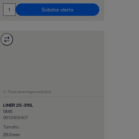
Solicitar oferta
Plazo de entrega a solicitud
LINER 25-316L
SMS
9613409407
Tamaño
:
25.0 mm