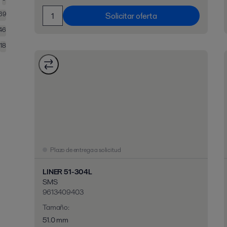
69
Solicitar oferta
46
18
Plazo de entrega a solicitud
LINER 51-304L
SMS
9613409403
Tamaño
:
51.0 mm