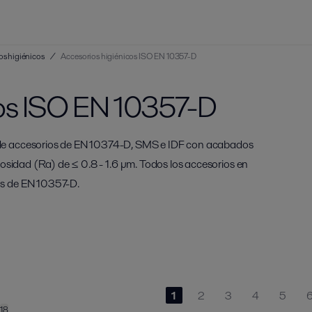
os higiénicos
/
Accesorios higiénicos ISO EN 10357-D
cos ISO EN 10357-D
de accesorios de EN 10374-D, SMS e IDF con acabados
gosidad (Ra) de ≤ 0.8 - 1.6 μm. Todos los accesorios en
s de EN 10357-D.
1
2
3
4
5
18