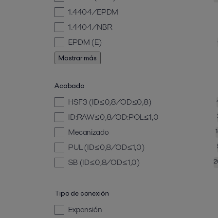
1.4404/EPDM
1.4404/NBR
EPDM (E)
Mostrar más
Acabado
HSF3 (ID≤0,8/OD≤0,8)
ID:RAW≤0,8/OD:POL≤1,0
Mecanizado
PUL (ID≤0,8/OD≤1,0)
SB (ID≤0,8/OD≤1,0)
2
Tipo de conexión
Expansión