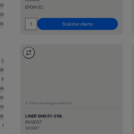
52
EPDM (E)
23
Solicitar oferta
66
2
95
11
99
110
Plazo de entrega a solicitud
111
LINER SMS 51-316L
06
ISO2037
1
190997