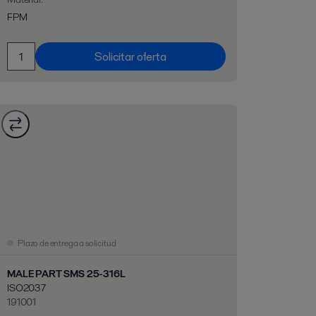
FPM
Solicitar oferta
Plazo de entrega a solicitud
MALE PART SMS 25-316L
ISO2037
191001