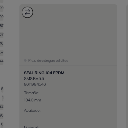
29
129
187
167
16
57
Plazo de entrega a solicitud
44
SEAL RING 104 EPDM
SMS B=5.5
9611994546
8
Tamaño
:
1
104.0 mm
32
Acabado
:
90
-
6
Material
: