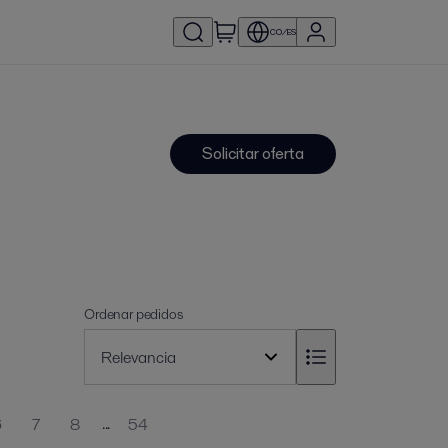
CO/ES
Solicitar oferta
Ordenar pedidos
...
6
7
8
54