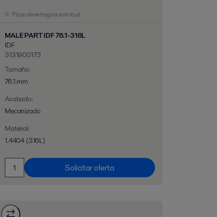
Plazo de entrega a solicitud
MALE PART IDF 76.1-316L
IDF
3131900173
Tamaño
:
76.1 mm
Acabado
:
Mecanizado
Material
:
1.4404 (316L)
Solicitar oferta