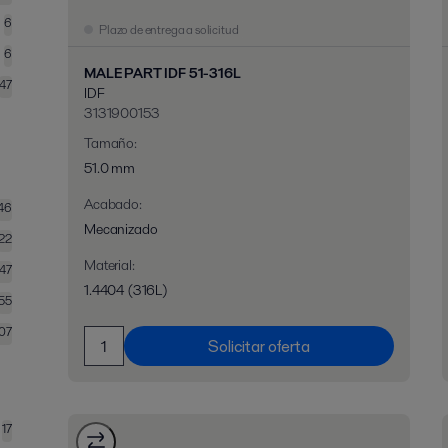
6
Plazo de entrega a solicitud
6
MALE PART IDF 51-316L
47
IDF
3131900153
Tamaño
:
51.0 mm
Acabado
:
46
Mecanizado
22
Material
:
147
1.4404 (316L)
55
07
Solicitar oferta
17