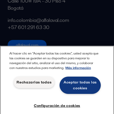
Calle 100# 19A - 30 Piso 4
Bogotá
info.colombia@alfalaval.com
+57 601 291 63 30
alfalaval.com
Redes sociales
Al hacer clic en “Aceptar todas las cookies”, usted acepta que
las cookies se guarden en su dispositivo para mejorar la
navegación del sitio, analizar el uso del mismo, y colaborar
Facebook
con nuestros estudios para marketing.
Más información
X
LinkedIn
Rechazarlas todas
Aceptar todas las
cookies
YouTube
Política de privacidad
Política de cookies
Configuración de cookies
Términos y Condiciones