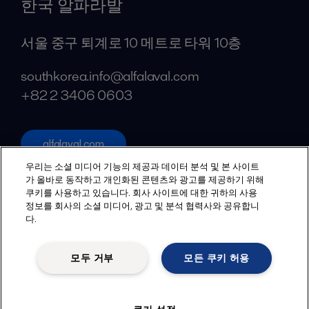
한국 알파라발
서울 중구 퇴계로 10 메트로 타워 10층
southkorea.info@alfalaval.com
+82 2 3406 0603
alfalaval.com
소셜
우리는 소셜 미디어 기능의 제공과 데이터 분석 및 본 사이트
가 올바로 동작하고 개인화된 콘텐츠와 광고를 제공하기 위해
쿠키를 사용하고 있습니다. 회사 사이트에 대한 귀하의 사용
Facebook
정보를 회사의 소셜 미디어, 광고 및 분석 협력사와 공유합니
X
다.
LinkedIn
모두 거부
모든 쿠키 허용
YouTube
개인정보 처리방침
쿠키 정책
약관