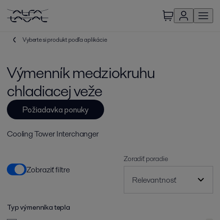
Vyberte si produkt podľa aplikácie
Výmenník medziokruhu
chladiacej veže
Požiadavka ponuky
Cooling Tower Interchanger
Zoradiť poradie
Zobraziť filtre
Typ výmenníka tepla