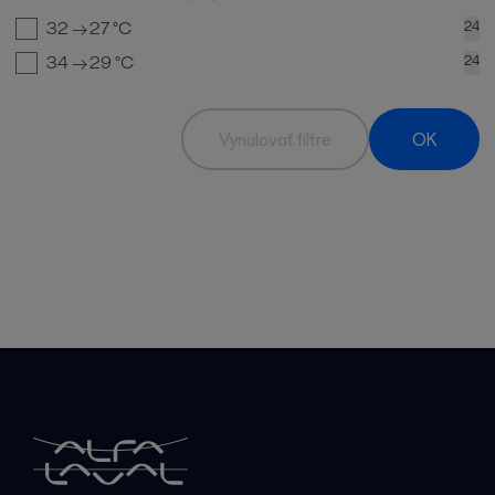
32 → 27
°C
24
34 → 29
°C
24
Vynulovať filtre
OK