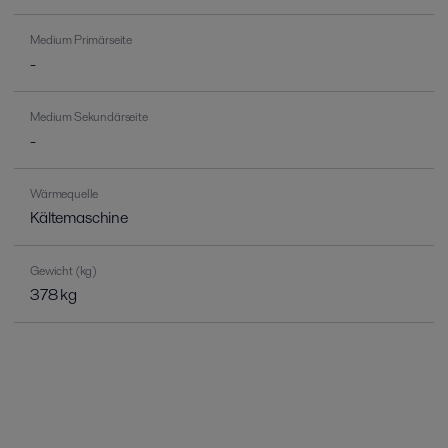
Medium Primärseite
-
Medium Sekundärseite
-
Wärmequelle
Kältemaschine
Gewicht (kg)
378 kg