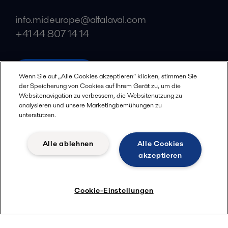
info.mideurope@alfalaval.com
+41 44 807 14 14
alfalaval.com
Wenn Sie auf „Alle Cookies akzeptieren“ klicken, stimmen Sie
Soziale Medien
der Speicherung von Cookies auf Ihrem Gerät zu, um die
Websitenavigation zu verbessern, die Websitenutzung zu
analysieren und unsere Marketingbemühungen zu
Facebook
unterstützen.
X
LinkedIn
Alle ablehnen
Alle Cookies
akzeptieren
YouTube
Datenschutzbestimmungen
Cookie Bestimmungen
Cookie-Einstellungen
Geschäftsbedingungen
© 2018-
2026
Alfa Laval