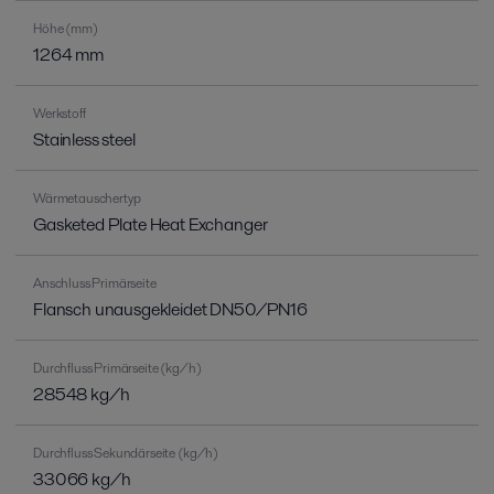
Höhe (mm)
1264 mm
Werkstoff
Stainless steel
Wärmetauschertyp
Gasketed Plate Heat Exchanger
Anschluss Primärseite
Flansch unausgekleidet DN50/PN16
Durchfluss Primärseite (kg/h)
28548 kg/h
Durchfluss Sekundärseite (kg/h)
33066 kg/h