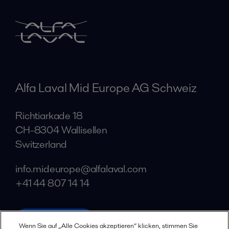
Alfa Laval Mid Europe AG Schweiz
Richtiarkade 18
CH-8304 Wallisellen
Switzerland
info.mideurope@alfalaval.com
+41 44 807 14 14
alfalaval.com
Wenn Sie auf „Alle Cookies akzeptieren“ klicken, stimmen Sie