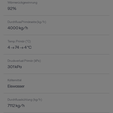
Wärmerückgewinnung
92%
Durchfluss Primärseite (kg/h)
4000 kg/h
Temp. Primär (°C)
4 → 74 → 4 °C
Druckverlust Primär (kPa)
301 kPa
Kältemittel
Eiswasser
Durchfluss kühlung (kg/h)
7112 kg/h