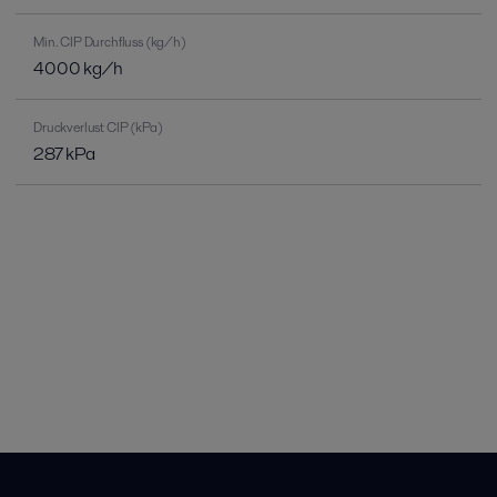
Min. CIP Durchfluss (kg/h)
4000 kg/h
Druckverlust CIP (kPa)
287 kPa