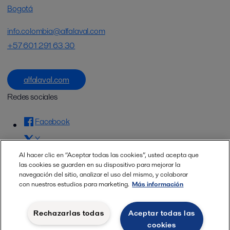
Bogotá
info.colombia@alfalaval.com
+57 601 291 63 30
alfalaval.com
Redes sociales
Facebook
X
Al hacer clic en “Aceptar todas las cookies”, usted acepta que
LinkedIn
las cookies se guarden en su dispositivo para mejorar la
navegación del sitio, analizar el uso del mismo, y colaborar
YouTube
con nuestros estudios para marketing.
Más información
Política de privacidad
Rechazarlas todas
Aceptar todas las
Política de cookies
cookies