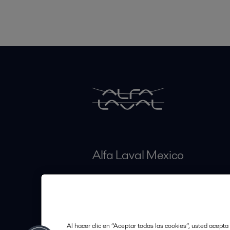
Alfa Laval Mexico
Vía Gustavo Baz # 352
Col La Loma - MX-54060 Tlaln
Estado de México
Al hacer clic en “Aceptar todas las cookies”, usted acepta