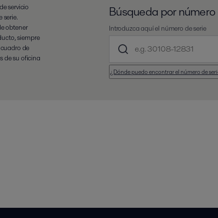
de servicio
Búsqueda por número 
 serie.
de obtener
Introduzca aquí el número de serie
oducto, siempre
o cuadro de
 de su oficina
¿Dónde puedo encontrar el número de ser