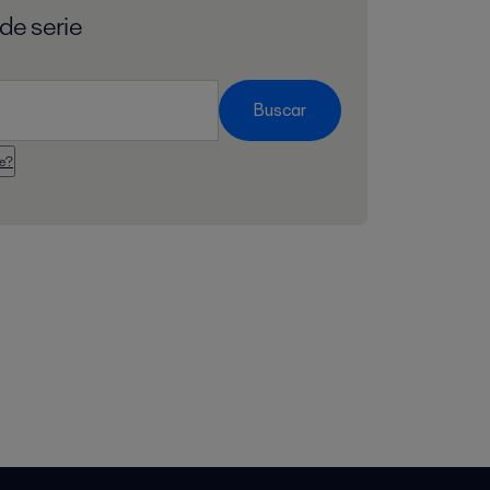
de serie
Buscar
ie?