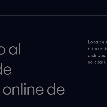
 al
Localice 
adecuado
distribui
de
solicitar 
 online de