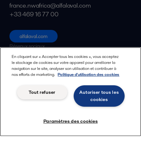
france.nwafrica@alfalaval.com
+33 469 16 77 00
alfalaval.com
Réseaux sociaux
En cliquant sur « Accepter tous les cookies », vous acceptez
Facebook
le stockage de cookies sur votre appareil pour améliorer la
navigation sur le site, analyser son utilisation et contribuer à
X
nos efforts de marketing.
Politique d'utilisation des cookies
LinkedIn
YouTube
Tout refuser
Autoriser tous les
cookies
Données personnelles
Gérer mes cookies
Conditions générales
Menu
Paramètres des cookies
© 2018-
2026
Alfa Laval