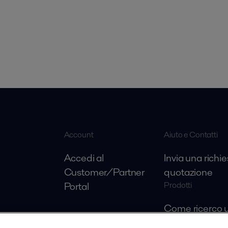
Account
Aiuto e Contatti
Accedi al
Invia una richie
Customer/Partner
quotazione
Portal
Prodotti
Come ricerco u
sostitutiva