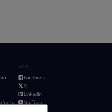
Social
sta
Facebook
X
LinkedIn
n'unità
YouTube
Privacy Policy