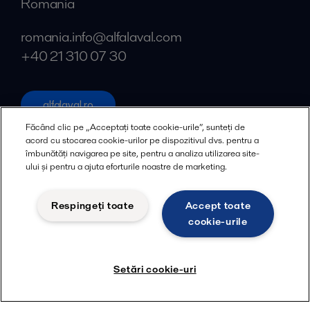
Romania
romania.info@alfalaval.com
+40 21 310 07 30
alfalaval.ro
Rețele sociale
Făcând clic pe „Acceptați toate cookie-urile”, sunteți de
acord cu stocarea cookie-urilor pe dispozitivul dvs. pentru a
îmbunătăți navigarea pe site, pentru a analiza utilizarea site-
Facebook
ului și pentru a ajuta eforturile noastre de marketing.
X
LinkedIn
Respingeți toate
Accept toate
cookie-urile
YouTube
Politica de Confidențialitate
Politica privind Cookie-urile
Setări cookie-uri
Termeni și Condiții
© 2018-
2026
Alfa Laval