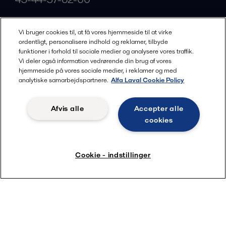
Vi bruger cookies til, at få vores hjemmeside til at virke
alfalaval.com
ordentligt, personalisere indhold og reklamer, tilbyde
Social
funktioner i forhold til sociale medier og analysere vores traffik.
Vi deler også information vedrørende din brug af vores
hjemmeside på vores sociale medier, i reklamer og med
Facebook
analytiske samarbejdspartnere.
Alfa Laval Cookie Policy
X
LinkedIn
Afvis alle
Accepter alle
cookies
YouTube
Privatlivspolitik
Cookies politik
Cookie - indstillinger
Vilkår og betingelser
© 2018-
2026
Alfa Laval