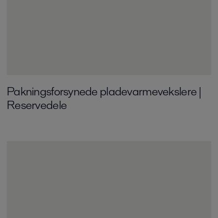
Pakningsforsyne­de pladevarmeveksl­ere |
Reservedele