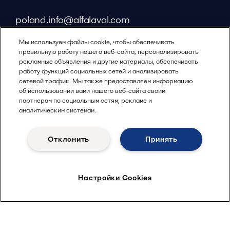
poland.info@alfalaval.com
Мы используем файлы cookie, чтобы обеспечивать
правильную работу нашего веб-сайта, персонализировать
alfalaval.com
рекламные объявления и другие материалы, обеспечивать
Социальные сети
работу функций социальных сетей и анализировать
сетевой трафик. Мы также предоставляем информацию
об использовании вами нашего веб-сайта своим
Facebook
партнерам по социальным сетям, рекламе и
X
аналитическим системам.
LinkedIn
Отклонить
Принять
YouTube
Политика конфиденциальности
Политика использования файлов cookie
Настройки Cookies
Условия и положения
© 2018-
2026
Alfa Laval